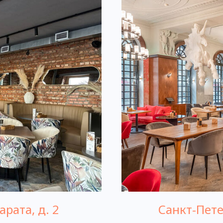
арата, д. 2
Санкт-Петер
ИНН 7840116187/ ОГРН 1247800106949